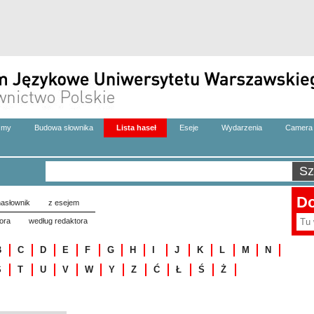
zmy
Budowa słownika
Lista haseł
Eseje
Wydarzenia
Camera 
Do
asłownik
z esejem
ora
według redaktora
B
C
D
E
F
G
H
I
J
K
L
M
N
S
T
U
V
W
Y
Z
Ć
Ł
Ś
Ż