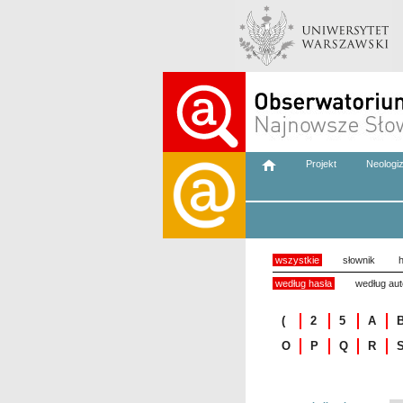
Projekt
Neologi
wszystkie
słownik
h
według hasła
według aut
(
2
5
A
O
P
Q
R