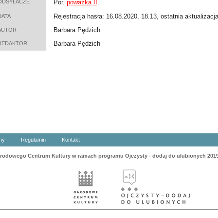
ODSYŁACZE
Por.
poważka II
.
Rejestracja hasła: 16.08.2020, 18.13, ostatnia aktualizacj
DATA
Barbara Pędzich
AUTOR
Barbara Pędzich
REDAKTOR
ny
Regulamin
Kontakt
odowego Centrum Kultury w ramach programu Ojczysty - dodaj do ulubionych 201