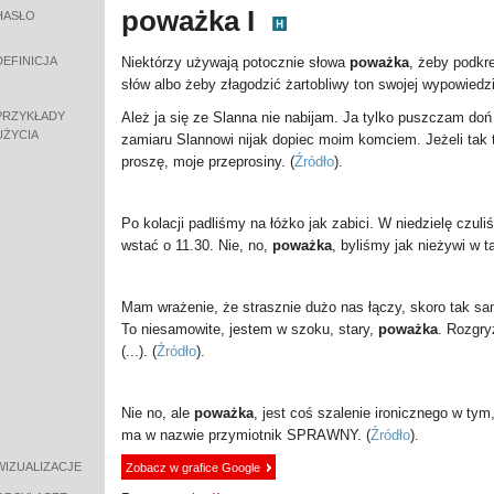
poważka I
HASŁO
DEFINICJA
Niektórzy używają potocznie słowa
poważka
, żeby podkr
słów albo żeby złagodzić żartobliwy ton swojej wypowiedzi
PRZYKŁADY
Ależ ja się ze Slanna nie nabijam. Ja tylko puszczam doń
UŻYCIA
zamiaru Slannowi nijak dopiec moim komciem. Jeżeli tak to
proszę, moje przeprosiny.
(
Źródło
).
Po kolacji padliśmy na łóżko jak zabici. W niedzielę czuliś
wstać o 11.30. Nie, no,
poważka
, byliśmy jak nieżywi w 
Mam wrażenie, że strasznie dużo nas łączy, skoro tak sam
To niesamowite, jestem w szoku, stary,
poważka
. Rozgry
(...).
(
Źródło
).
Nie no, ale
poważka
, jest coś szalenie ironicznego w ty
ma w nazwie przymiotnik SPRAWNY.
(
Źródło
).
WIZUALIZACJE
Zobacz w grafice Google