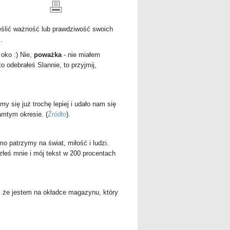
eślić ważność lub prawdziwość swoich
.
 oko :) Nie,
poważka
- nie miałem
 odebrałeś Slannie, to przyjmij,
my się już trochę lepiej i udało nam się
tamtym okresie.
(
Źródło
).
o patrzymy na świat, miłość i ludzi.
złeś mnie i mój tekst w 200 procentach
m, że jestem na okładce magazynu, który