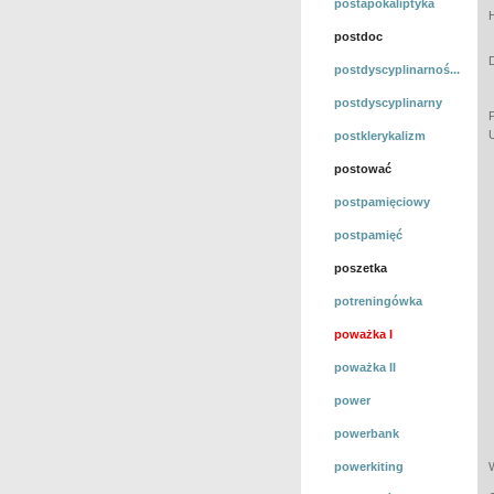
postapokaliptyka
postdoc
postdyscyplinarnoś...
postdyscyplinarny
postklerykalizm
postować
postpamięciowy
postpamięć
poszetka
potreningówka
poważka I
poważka II
power
powerbank
powerkiting