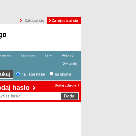
Zaloguj się
Zarejestruj się
curiosa
Literatura
Linki
Autorzy
Dyktando
na liście haseł
na stronie
Dodaj zdjęcie
daj hasło