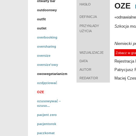
otwarty bar
OZE
HASŁO
outdoorowy
DEFINICJA
«
odnawialne 
outfit
PRZYKŁADY
Szkocja moż
outlet
UŻYCIA
overbooking
Niemiecki p
oversharing
WIZUALIZACJE
Zobacz w gra
oversize
Rejestracja 
DATA
oversize'owy
Patrycjusz 
AUTOR
owowegetarianizm
Maciej Cze
REDAKTOR
ozdjęciować
OZE
ozusowywać –
ozuso...
pacjent zero
pacjentorok
paczkomat