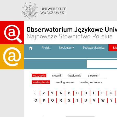
Projekt
Neologizmy
Budowa słownika
Li
wszystkie
słownik
hasłownik
z esejem
według hasła
według autora
według redaktora
(
2
5
A
B
C
D
E
F
G
O
P
Q
R
S
T
U
V
W
Y