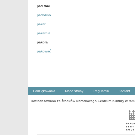
pad thai
padolino
paker
pakernia
pakora
pakować
Podziękowania
Mapa strony
Regulamin
Kontakt
Dofinansowano ze środków Narodowego Centrum Kultury w ramac