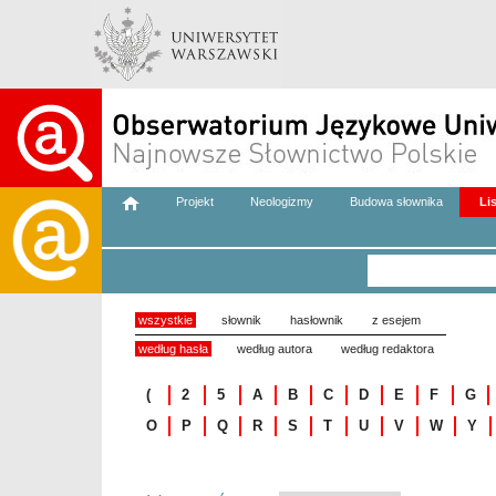
Projekt
Neologizmy
Budowa słownika
Li
wszystkie
słownik
hasłownik
z esejem
według hasła
według autora
według redaktora
(
2
5
A
B
C
D
E
F
G
O
P
Q
R
S
T
U
V
W
Y