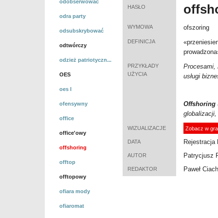
odobserwować
offsh
HASŁO
odra party
WYMOWA
ofszoring
odsubskrybować
DEFINICJA
«
przeniesien
odtwórczy
prowadzona
odzież patriotyczn...
PRZYKŁADY
Procesami, 
UŻYCIA
OES
usługi bizn
oes I
Offshoring
ofensywny
globalizacji
office
WIZUALIZACJE
Zobacz w gra
office'owy
Rejestracja 
DATA
offshoring
Patrycjusz 
AUTOR
offtop
Paweł Ciac
REDAKTOR
offtopowy
ofiara mody
ofiaromat