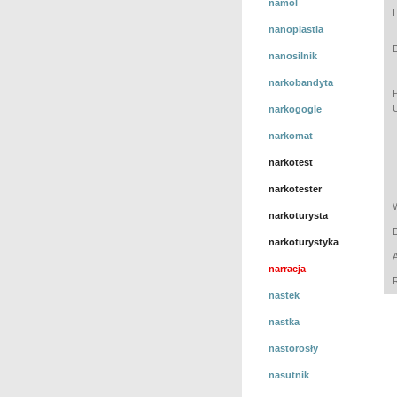
namol
nanoplastia
nanosilnik
narkobandyta
narkogogle
narkomat
narkotest
narkotester
narkoturysta
narkoturystyka
narracja
nastek
nastka
nastorosły
nasutnik