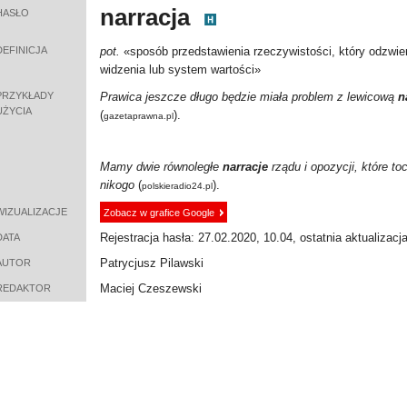
narracja
HASŁO
DEFINICJA
pot.
«
sposób przedstawienia rzeczywistości, który odzwier
widzenia lub system wartości
»
PRZYKŁADY
Prawica jeszcze długo będzie miała problem z lewicową
n
UŻYCIA
(
).
gazetaprawna.pl
Mamy dwie równoległe
narracje
rządu i opozycji, które to
nikogo
(
).
polskieradio24.pl
WIZUALIZACJE
Zobacz w grafice Google
Rejestracja hasła: 27.02.2020, 10.04, ostatnia aktualizacj
DATA
Patrycjusz Pilawski
AUTOR
Maciej Czeszewski
REDAKTOR