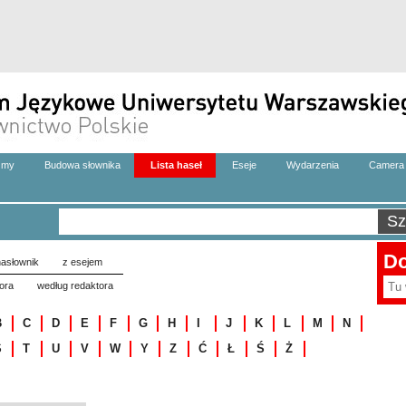
zmy
Budowa słownika
Lista haseł
Eseje
Wydarzenia
Camera 
Do
asłownik
z esejem
ora
według redaktora
B
C
D
E
F
G
H
I
J
K
L
M
N
S
T
U
V
W
Y
Z
Ć
Ł
Ś
Ż