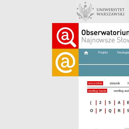
Projekt
Neologi
wszystkie
słownik
h
według hasła
według aut
(
2
5
A
O
P
Q
R