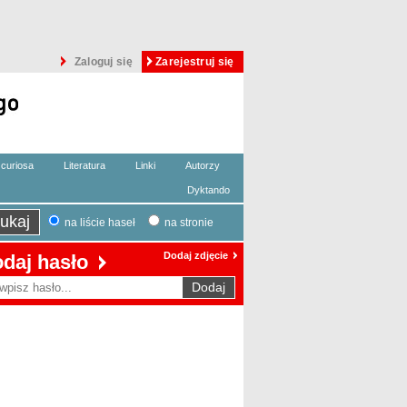
Zaloguj się
Zarejestruj się
curiosa
Literatura
Linki
Autorzy
Dyktando
na liście haseł
na stronie
Dodaj zdjęcie
daj hasło