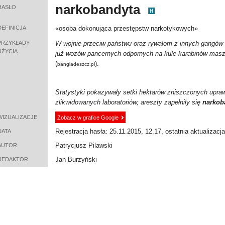
narkobandyta
HASŁO
DEFINICJA
«
osoba dokonująca przestępstw narkotykowych
»
PRZYKŁADY
W wojnie przeciw państwu oraz rywalom z innych gangó
UŻYCIA
już wozów pancernych odpornych na kule karabinów masz
(
).
bangladeszcz.pl
Statystyki pokazywały setki hektarów zniszczonych upraw,
zlikwidowanych laboratoriów, areszty zapełniły się
narkob
WIZUALIZACJE
Zobacz w grafice Google
Rejestracja hasła: 25.11.2015, 12.17, ostatnia aktualizacj
DATA
Patrycjusz Pilawski
AUTOR
Jan Burzyński
REDAKTOR