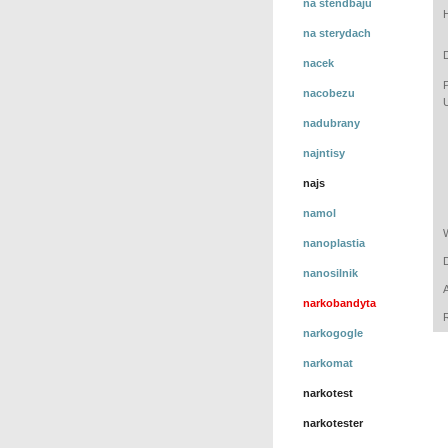
na stendbaju
na sterydach
nacek
nacobezu
nadubrany
najntisy
najs
namol
nanoplastia
nanosilnik
narkobandyta
narkogogle
narkomat
narkotest
narkotester