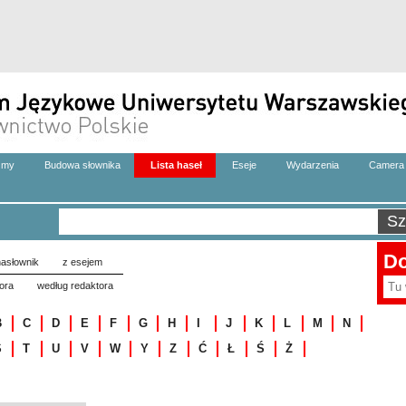
zmy
Budowa słownika
Lista haseł
Eseje
Wydarzenia
Camera 
Do
asłownik
z esejem
ora
według redaktora
B
C
D
E
F
G
H
I
J
K
L
M
N
S
T
U
V
W
Y
Z
Ć
Ł
Ś
Ż