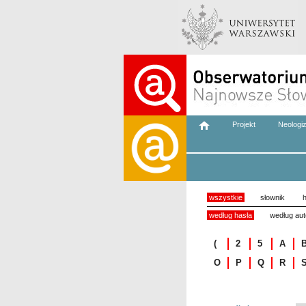
Projekt
Neologi
wszystkie
słownik
h
według hasła
według aut
(
2
5
A
O
P
Q
R