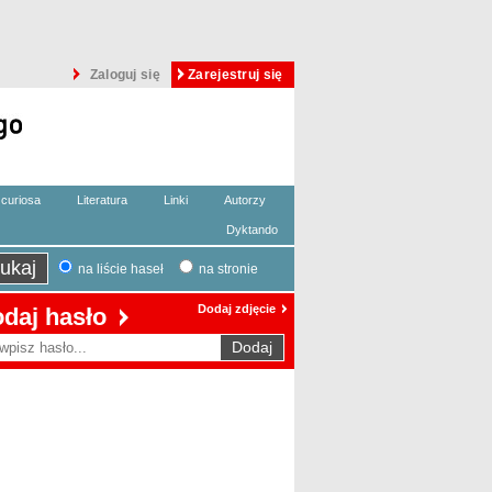
Zaloguj się
Zarejestruj się
curiosa
Literatura
Linki
Autorzy
Dyktando
na liście haseł
na stronie
Dodaj zdjęcie
daj hasło