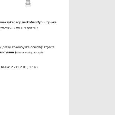
w meksykańscy
narkobandyci
używają
ynowych i ręczne granaty
 prasę kolumbijską obiegały zdjęcia
andytami
(
).
wiadomosci.gazeta.pl
a hasła: 25.11.2015, 17.43