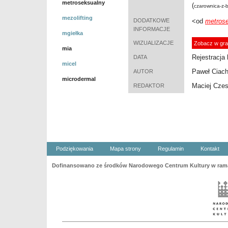
metroseksualny
(
czarownica-z-b
mezolifting
DODATKOWE
<od
metros
INFORMACJE
mgiełka
WIZUALIZACJE
Zobacz w gra
mia
Rejestracja 
DATA
micel
Paweł Ciac
AUTOR
microdermal
Maciej Cze
REDAKTOR
Podziękowania
Mapa strony
Regulamin
Kontakt
Dofinansowano ze środków Narodowego Centrum Kultury w ramac