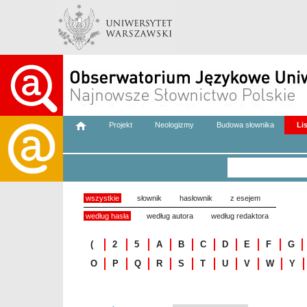
Projekt
Neologizmy
Budowa słownika
Li
wszystkie
słownik
hasłownik
z esejem
według hasła
według autora
według redaktora
(
2
5
A
B
C
D
E
F
G
O
P
Q
R
S
T
U
V
W
Y