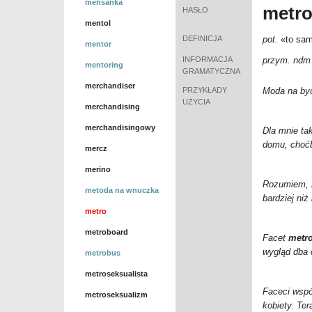
mensanka
metr
HASŁO
mentol
DEFINICJA
pot.
«to sam
mentor
INFORMACJA
przym. ndm
mentoring
GRAMATYCZNA
merchandiser
PRZYKŁADY
Moda na by
UŻYCIA
merchandising
merchandisingowy
Dla mnie ta
domu, choćb
mercz
merino
Rozumiem, 
metoda na wnuczka
bardziej niż 
metro
metroboard
Facet
metr
wygląd dba
metrobus
metroseksualista
Faceci wspó
metroseksualizm
kobiety. Ter