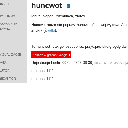
huncwot
HASŁO
DEFINICJA
łobuz, nicpoń, rozrabiaka, ziółko
PRZYKŁADY
Huncwot może się poprawi huncwotości swej wybawi. Ale p
UŻYCIA
znaki?
(
Źródło
).
To huncwot! Jak go jeszcze raz przyłapię, skórę będę darł!
WIZUALIZACJE
Zobacz w grafice Google
Rejestracja hasła: 09.02.2020, 06.36, ostatnia aktualizacj
DATA
mecenas1111
AUTOR
mecenas1111
REDAKTOR