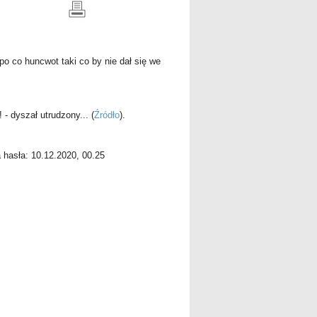
o co huncwot taki co by nie dał się we
 - dyszał utrudzony...
(
Źródło
).
a hasła: 10.12.2020, 00.25