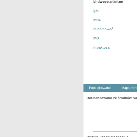
ichtiwegetarianizm
igła
IMHO
imieninować
IMO
impaktoza
Podziękowania
Mapa stro
Dofinansowano ze środków Nar