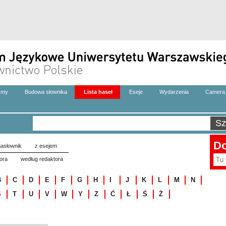
zmy
Budowa słownika
Lista haseł
Eseje
Wydarzenia
Camera 
Do
asłownik
z esejem
ora
według redaktora
B
C
D
E
F
G
H
I
J
K
L
M
N
S
T
U
V
W
Y
Z
Ć
Ł
Ś
Ż