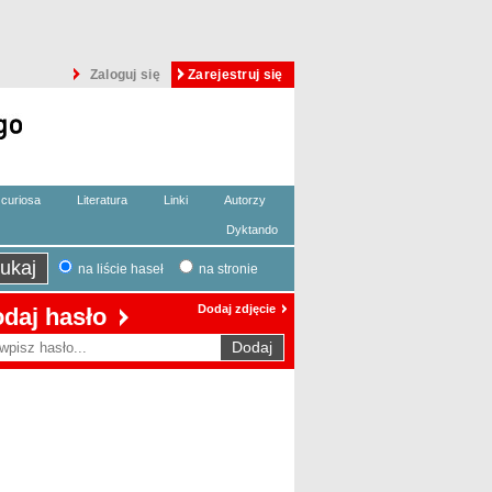
Zaloguj się
Zarejestruj się
curiosa
Literatura
Linki
Autorzy
Dyktando
na liście haseł
na stronie
Dodaj zdjęcie
daj hasło