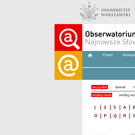
Projekt
Neologi
wszystkie
słownik
h
według hasła
według aut
(
2
5
A
O
P
Q
R