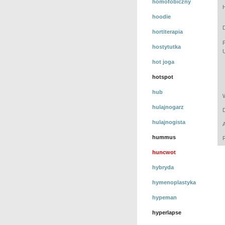
homofobiczny
hoodie
hortiterapia
hostytutka
hot joga
hotspot
hub
hulajnogarz
hulajnogista
hummus
huncwot
hybryda
hymenoplastyka
hypeman
hyperlapse