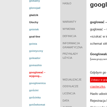
glokalny
goog
HASŁO
glonojad
gładzik
WARIANTY
guglować –
Głuchy
WYMOWA
guglować –
gniotek
DEFINICJA
«
szukać w i
goal-line
INFORMACJA
schemat sk
goista
GRAMATYCZNA
goistyczny
PRZYKŁADY
Googlował
UŻYCIA
goleador
(
www.grupy.seni
gomashio
Gdybym go 
googlować –
wygoog...
WIZUALIZACJE
Zobacz w gra
googlownica
ODSYŁACZE
ciasteczko
,
gościni
LICENCJA
Hasło udostę
gościnka
Rejestracja 
DATA
gotówkomat