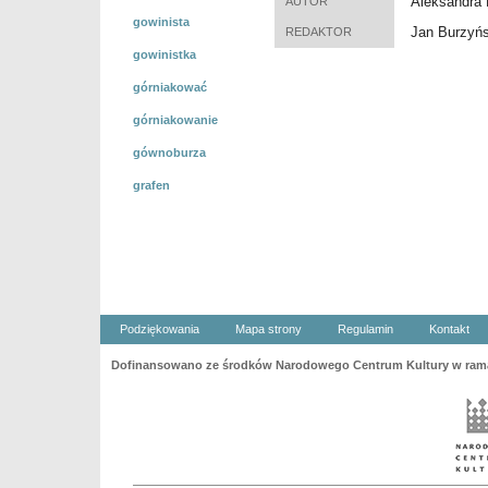
Aleksandra
AUTOR
gowinista
Jan Burzyńs
REDAKTOR
gowinistka
górniakować
górniakowanie
gównoburza
grafen
Podziękowania
Mapa strony
Regulamin
Kontakt
Dofinansowano ze środków Narodowego Centrum Kultury w ramac