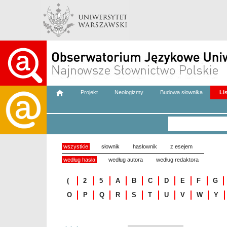
Projekt
Neologizmy
Budowa słownika
Li
wszystkie
słownik
hasłownik
z esejem
według hasła
według autora
według redaktora
(
2
5
A
B
C
D
E
F
G
O
P
Q
R
S
T
U
V
W
Y