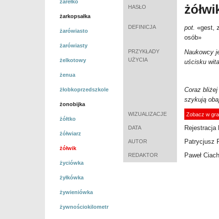
żarełko
żółwi
HASŁO
żarkopsałka
DEFINICJA
pot.
«
gest, 
żarówiasto
osób
»
żarówiasty
PRZYKŁADY
Naukowcy je
UŻYCIA
żelkotowy
uścisku wit
żenua
Coraz bliże
żłobkoprzedszkole
szykują oba
żonobijka
WIZUALIZACJE
Zobacz w gra
żółtko
Rejestracja 
DATA
żółwiarz
Patrycjusz 
AUTOR
żółwik
Paweł Ciac
REDAKTOR
życiówka
żyłkówka
żywieniówka
żywnościokilometr