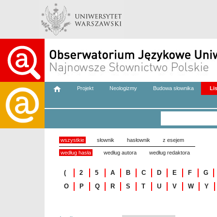
Projekt
Neologizmy
Budowa słownika
Li
wszystkie
słownik
hasłownik
z esejem
według hasła
według autora
według redaktora
(
2
5
A
B
C
D
E
F
G
O
P
Q
R
S
T
U
V
W
Y