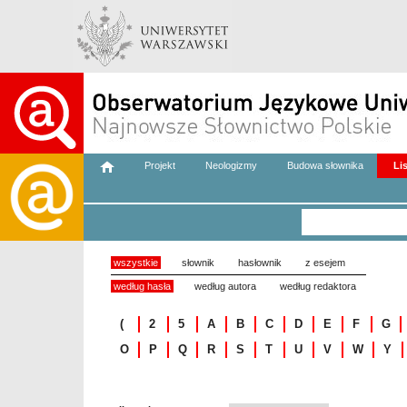
Projekt
Neologizmy
Budowa słownika
Li
wszystkie
słownik
hasłownik
z esejem
według hasła
według autora
według redaktora
(
2
5
A
B
C
D
E
F
G
O
P
Q
R
S
T
U
V
W
Y