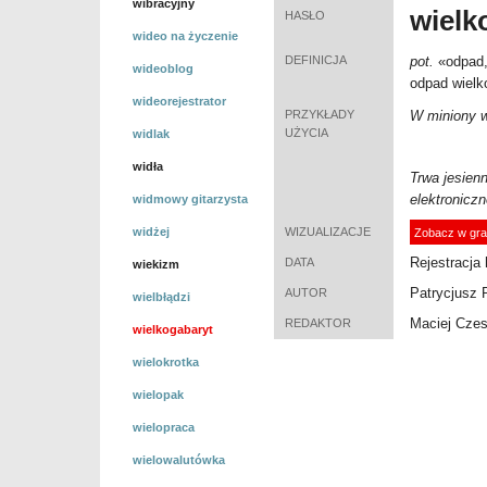
wibracyjny
wielk
HASŁO
wideo na życzenie
DEFINICJA
pot.
«
odpad,
wideoblog
odpad wielk
wideorejestrator
PRZYKŁADY
W miniony w
UŻYCIA
widlak
widła
Trwa jesien
elektronicz
widmowy gitarzysta
widżej
WIZUALIZACJE
Zobacz w gra
Rejestracja 
DATA
wiekizm
Patrycjusz 
AUTOR
wielbłądzi
Maciej Cze
REDAKTOR
wielkogabaryt
wielokrotka
wielopak
wielopraca
wielowalutówka