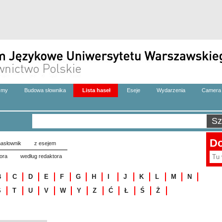
zmy
Budowa słownika
Lista haseł
Eseje
Wydarzenia
Camera 
Do
asłownik
z esejem
ora
według redaktora
B
C
D
E
F
G
H
I
J
K
L
M
N
S
T
U
V
W
Y
Z
Ć
Ł
Ś
Ż