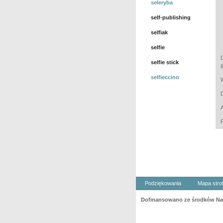
seleryba
self-publishing
selfiak
selfie
selfie stick
selfieccino
Podziękowania
Mapa stro
Dofinansowano ze środków Nar