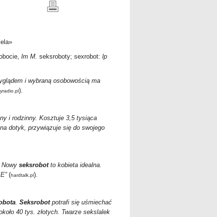
iela»
obocie,
lm M.
seksroboty; sexrobot:
lp
wyglądem i wybraną osobowością ma
).
yradio.pl
ny i rodzinny. Kosztuje 3,5 tysiąca
na dotyk, przywiązuje się do swojego
t. Nowy
seksrobot
to kobieta idealna.
IE”
(
).
hardtalk.pl
obota
.
Seksrobot
potrafi się uśmiechać
koło 40 tys. złotych. Twarze sekslalek