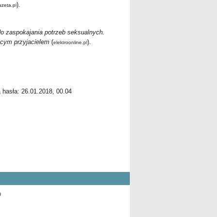
).
azeta.pl
do zaspokajania potrzeb seksualnych.
cym przyjacielem
(
).
elektroonline.pl
a hasła: 26.01.2018, 00.04
9