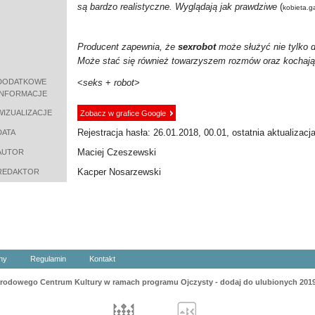
są bardzo realistyczne. Wyglądają jak prawdziwe
(
kobieta.g
Producent zapewnia, że
sexrobot
może służyć nie tylko 
Może stać się również towarzyszem rozmów oraz kochają
DODATKOWE
<
seks
+
robot
>
INFORMACJE
WIZUALIZACJE
Zobacz w grafice Google
Rejestracja hasła: 26.01.2018, 00.01, ostatnia aktualizacj
DATA
Maciej Czeszewski
AUTOR
Kacper Nosarzewski
REDAKTOR
ny
Regulamin
Kontakt
odowego Centrum Kultury w ramach programu Ojczysty - dodaj do ulubionych 201