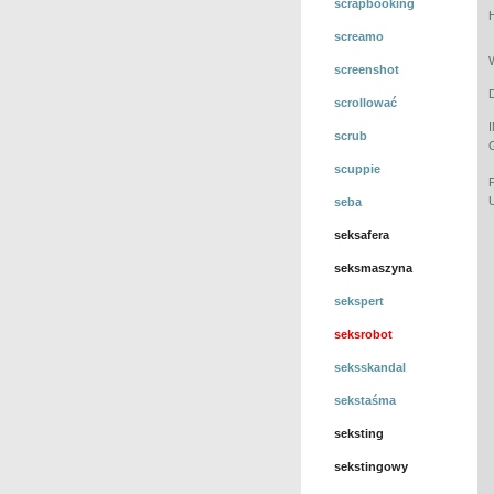
scrapbooking
screamo
screenshot
scrollować
scrub
scuppie
seba
seksafera
seksmaszyna
sekspert
seksrobot
seksskandal
sekstaśma
seksting
sekstingowy