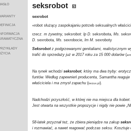
seksrobot
HASŁO
WARIANTY
sexrobot
DEFINICJA
«robot służący zaspokajaniu potrzeb seksualnych właścic
INFORMACJA
rzecz. m żywotny,
seksrobot:
lp D.
seksrobota
, Ms.
seksr
GRAMATYCZNA
D.
sexrobota
, Ms.
sexrobocie,
lm M.
sexroboty
PRZYKŁADY
Seksrobot
z podgrzewanymi genitaliami, realistycznym 
UŻYCIA
trafić do sprzedaży już w 2017 roku za 15 000 dolarów
(
ant
Na rynek wchodzi
seksrobot
, który ma dwa tryby: erotycz
funtów. Według zapewnień producenta, Samantha reaguje 
właściciela i ma zmysł zapachu
(
).
bezux.pl
Nadchodzi przyszłość, w której nie ma miejsca dla kobie
Jest otwarta na wszystkie propozycje i nigdy nie powie „N
58-latek przyznał też, że zbiera pieniądze na zakup
seksr
i rozmawiać, a nawet reagować podczas seksu. Kosztuje o