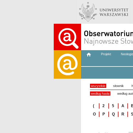
Projekt
Neologi
wszystkie
słownik
h
według hasła
według aut
(
2
5
A
O
P
Q
R