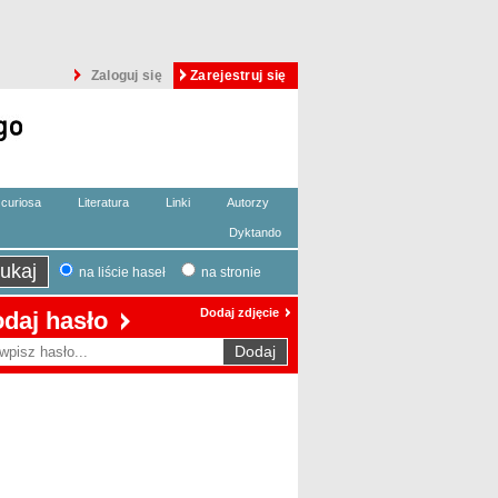
Zaloguj się
Zarejestruj się
curiosa
Literatura
Linki
Autorzy
Dyktando
na liście haseł
na stronie
Dodaj zdjęcie
daj hasło