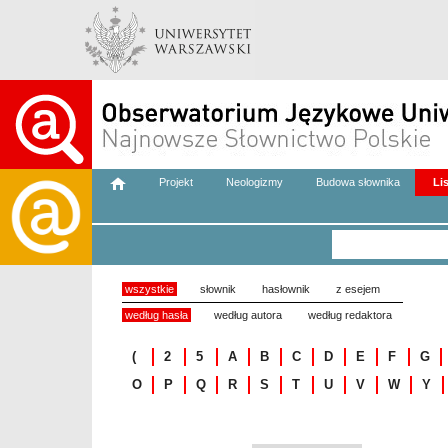
Projekt
Neologizmy
Budowa słownika
Li
wszystkie
słownik
hasłownik
z esejem
według hasła
według autora
według redaktora
(
2
5
A
B
C
D
E
F
G
O
P
Q
R
S
T
U
V
W
Y