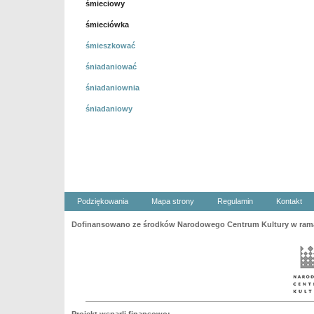
śmieciowy
śmieciówka
śmieszkować
śniadaniować
śniadaniownia
śniadaniowy
Podziękowania
Mapa strony
Regulamin
Kontakt
Dofinansowano ze środków Narodowego Centrum Kultury w ramac