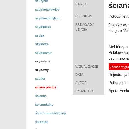
szuryzm
ścian
HASŁO
szybkościowiec
DEFINICJA
Potocznie i
szybkozamykacz
PRZYKŁADY
Jako że wyn
szydłobus
UŻYCIA
kasę ze "
śc
szyita
szyldoza
Niektórzy n
Polaków kor
szynkowar
czym mowa?
szynobus
WIZUALIZACJE
Zobacz w gra
szynowy
Rejestracja 
DATA
szytka
Patrycjusz 
AUTOR
ściana płaczu
Agata Hącia
REDAKTOR
ścianka
ściemnialny
ślub humanistyczny
ślubniak