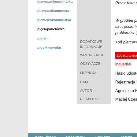
pierwszo-komunistk...
Przez taką 
pierwszokomunista
pierwszokomunistka
W grudniu pr
szczęście t
pięciopanelówka
problemów
(
pigtail
DODATKOWE
<od
piercer
INFORMACJE
pigułka gwałtu
WIZUALIZACJE
Zobacz w gra
ODSYŁACZE
industrial
LICENCJA
Hasło udostę
Rejestracja 
DATA
Agnieszka 
AUTOR
Maciej Cze
REDAKTOR