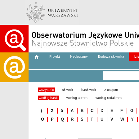
Projekt
Neologizmy
Budowa słownika
Li
wszystkie
słownik
hasłownik
z esejem
według hasła
według autora
według redaktora
(
2
5
A
B
C
D
E
F
G
O
P
Q
R
S
T
U
V
W
Y