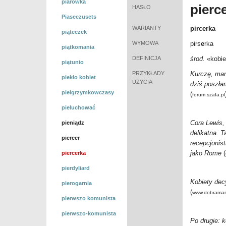
piarówka
pierc
HASŁO
Piaseczusets
WARIANTY
pircerka
piąteczek
WYMOWA
pirs
e
rka
piątkomania
DEFINICJA
środ.
«kobie
piątunio
PRZYKŁADY
Kurczę, mam
piekło kobiet
UŻYCIA
dziś poszła
pielgrzymkowczasy
(
forum.szafa.pl
pieluchować
Cora Lewis,
pieniądz
delikatna. 
piercer
recepcjonis
jako Rome
(
piercerka
pierdyliard
Kobiety dec
pierogarnia
(
www.dobramam
pierwszo komunista
pierwszo-komunista
Po drugie: 