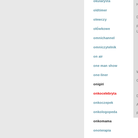
okularysta
oldtimer
olewczy
ołówkowe
omnichannel
omniczytelnik
on air
one man show
one-liner
onigiri
onkocelebryta
onkoczepek
onkologopeda
onkomama
onoterapia