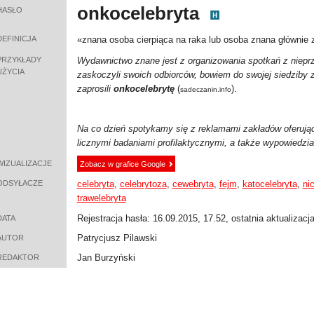
onkocelebryta
HASŁO
DEFINICJA
«
znana osoba cierpiąca na raka lub osoba znana głównie z 
PRZYKŁADY
Wydawnictwo znane jest z organizowania spotkań z niepr
UŻYCIA
zaskoczyli swoich odbiorców, bowiem do swojej siedziby
zaprosili
onkocelebrytę
(
).
sadeczanin.info
Na co dzień spotykamy się z reklamami zakładów oferują
licznymi badaniami profilaktycznymi, a także wypowiedzi
WIZUALIZACJE
Zobacz w grafice Google
ODSYŁACZE
celebryta
,
celebrytoza
,
cewebryta
,
fejm
,
katocelebryta
,
ni
trawelebryta
Rejestracja hasła: 16.09.2015, 17.52, ostatnia aktualizacj
DATA
Patrycjusz Pilawski
AUTOR
Jan Burzyński
REDAKTOR