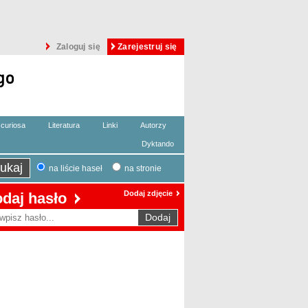
Zaloguj się
Zarejestruj się
curiosa
Literatura
Linki
Autorzy
Dyktando
na liście haseł
na stronie
Dodaj zdjęcie
daj hasło