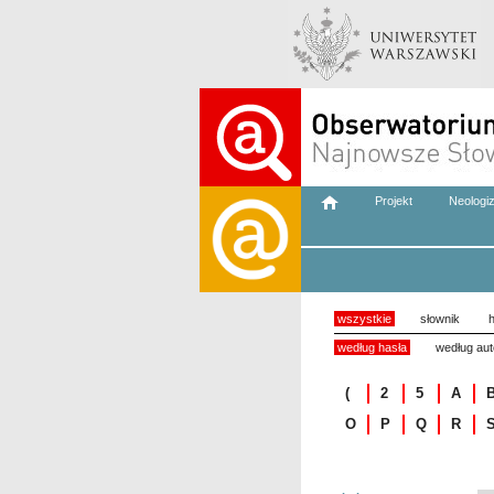
Projekt
Neologi
wszystkie
słownik
h
według hasła
według aut
(
2
5
A
O
P
Q
R