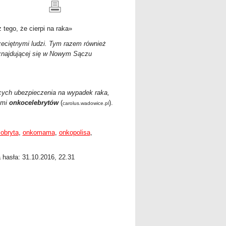
tego, że cierpi na raka
»
zeciętnymi ludzi. Tym razem również
 znajdującej się w Nowym Sączu
cych ubezpieczenia na wypadek raka,
ami
onkocelebrytów
(
).
carolus.wadowice.pl
cobryta
,
onkomama
,
onkopolisa
,
a hasła: 31.10.2016, 22.31