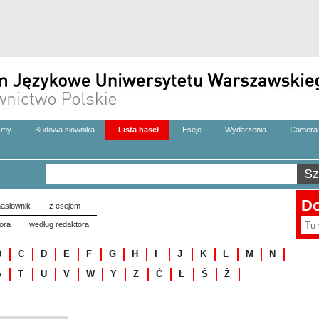
zmy
Budowa słownika
Lista haseł
Eseje
Wydarzenia
Camera 
Do
asłownik
z esejem
ora
według redaktora
B
C
D
E
F
G
H
I
J
K
L
M
N
S
T
U
V
W
Y
Z
Ć
Ł
Ś
Ż