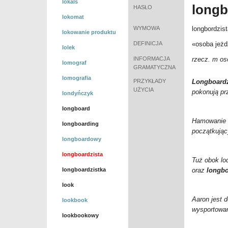
lokals
longb
HASŁO
lokomat
WYMOWA
longbordzis
lokowanie produktu
DEFINICJA
«osoba jeż
lolek
INFORMACJA
rzecz. m os
lomograf
GRAMATYCZNA
lomografia
PRZYKŁADY
Longboardz
UŻYCIA
pokonują pr
londyńczyk
longboard
Hamowanie m
longboarding
początkując
longboardowy
longboardzista
Tuż obok lo
longboardzistka
oraz
longbo
look
Aaron jest 
lookbook
wysportowa
lookbookowy