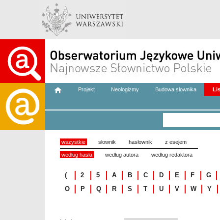
Projekt
Neologizmy
Budowa słownika
Li
wszystkie
słownik
hasłownik
z esejem
według hasła
według autora
według redaktora
(
2
5
A
B
C
D
E
F
G
O
P
Q
R
S
T
U
V
W
Y