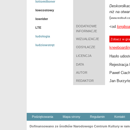
lottomilioner
Deskorolkar
lowcostowy
ni
ż
na otwar
(
www.redbull.c
lowrider
DODATKOWE
<od
longboa
LTE
INFORMACJE
ludologia
WIZUALIZACJE
Zobacz w gra
ludziowstręt
ODSYŁACZE
kneeboardin
LICENCJA
Hasło udost
Rejestracja 
DATA
Paweł Ciac
AUTOR
Jan Burzyńs
REDAKTOR
Podziękowania
Mapa strony
Regulamin
Kontakt
Dofinansowano ze środków Narodowego Centrum Kultury w ramac