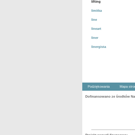
lifting
limitka
line
lineart
liner
linergista
Podziękowania
Mapa stro
Dofinansowano ze środków Nar