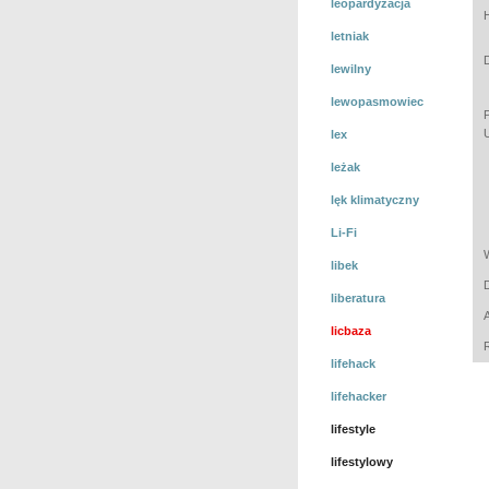
leopardyzacja
letniak
lewilny
lewopasmowiec
lex
leżak
lęk klimatyczny
Li-Fi
libek
liberatura
licbaza
lifehack
lifehacker
lifestyle
lifestylowy