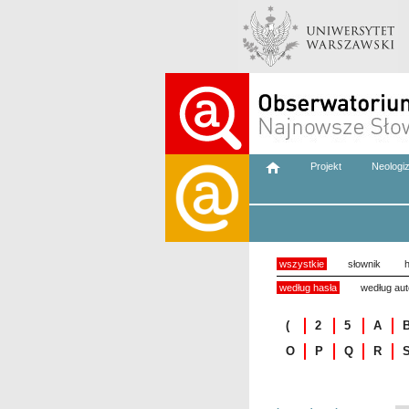
Projekt
Neologi
wszystkie
słownik
h
według hasła
według aut
(
2
5
A
O
P
Q
R