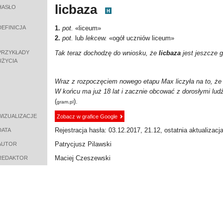
licbaza
HASŁO
DEFINICJA
1.
pot.
«
liceum
»
2.
pot.
lub
lekcew.
«
ogół uczniów liceum
»
PRZYKŁADY
Tak teraz dochodzę do wniosku, że
licbaza
jest jeszcze 
UŻYCIA
Wraz z rozpoczęciem nowego etapu Max liczyła na to, że zm
W końcu ma już 18 lat i zacznie obcować z dorosłymi ludź
(
).
gram.pl
WIZUALIZACJE
Zobacz w grafice Google
Rejestracja hasła: 03.12.2017, 21.12, ostatnia aktualizacj
DATA
Patrycjusz Pilawski
AUTOR
Maciej Czeszewski
REDAKTOR