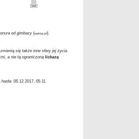
gorsza od gimbazy
(
).
wykop.pl
ienią się także inne sfery jej życia.
mi, a nie tą ograniczoną
licbazą
a hasła: 05.12.2017, 05.11