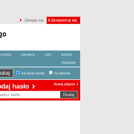
Zaloguj się
Zarejestruj się
curiosa
Literatura
Linki
Autorzy
Dyktando
na liście haseł
na stronie
Dodaj zdjęcie
daj hasło