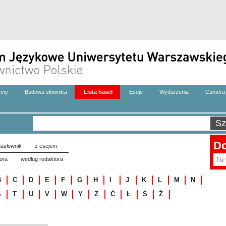
zmy
Budowa słownika
Lista haseł
Eseje
Wydarzenia
Camera 
Do
asłownik
z esejem
ora
według redaktora
B
C
D
E
F
G
H
I
J
K
L
M
N
S
T
U
V
W
Y
Z
Ć
Ł
Ś
Ż