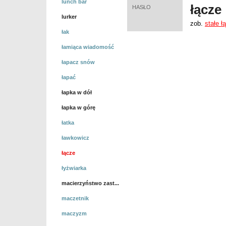
lunch bar
łącze
HASŁO
lurker
zob.
stałe ł
łak
łamiąca wiadomość
łapacz snów
łapać
łapka w dół
łapka w górę
łatka
ławkowicz
łącze
łyżwiarka
macierzyństwo zast...
maczetnik
maczyzm