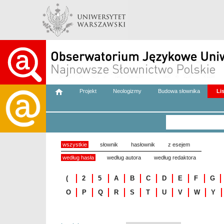
Projekt
Neologizmy
Budowa słownika
Li
wszystkie
słownik
hasłownik
z esejem
według hasła
według autora
według redaktora
(
2
5
A
B
C
D
E
F
G
O
P
Q
R
S
T
U
V
W
Y