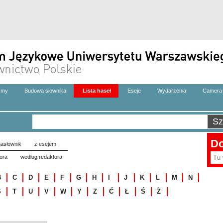
zmy
Budowa słownika
Lista haseł
Eseje
Wydarzenia
Camera 
Do
asłownik
z esejem
ora
według redaktora
B
C
D
E
F
G
H
I
J
K
L
M
N
S
T
U
V
W
Y
Z
Ć
Ł
Ś
Ż