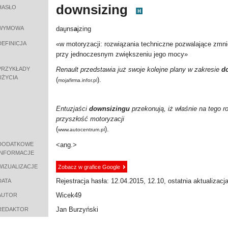
downsizing
HASŁO
WYMOWA
daṷns
a
jzing
DEFINICJA
«w motoryzacji: rozwiązania techniczne pozwalające zmnie
przy jednoczesnym zwiększeniu jego mocy»
PRZYKŁADY
Renault
przedstawia już swoje kolejne plany w zakresie
d
UŻYCIA
(
).
mojafirma.infor.pl
Entuzjaści
downsizingu
przekonują, iż właśnie na tego r
przyszłość motoryzacji
(
).
www.autocentrum.pl
DODATKOWE
<ang.>
INFORMACJE
WIZUALIZACJE
Zobacz w grafice Google
Rejestracja hasła: 12.04.2015, 12.10, ostatnia aktualizacj
DATA
Wicek49
AUTOR
Jan Burzyński
REDAKTOR