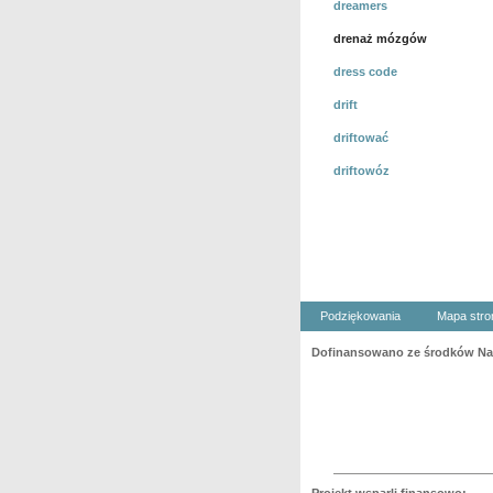
dreamers
drenaż mózgów
dress code
drift
driftować
driftowóz
Podziękowania
Mapa stro
Dofinansowano ze środków Nar