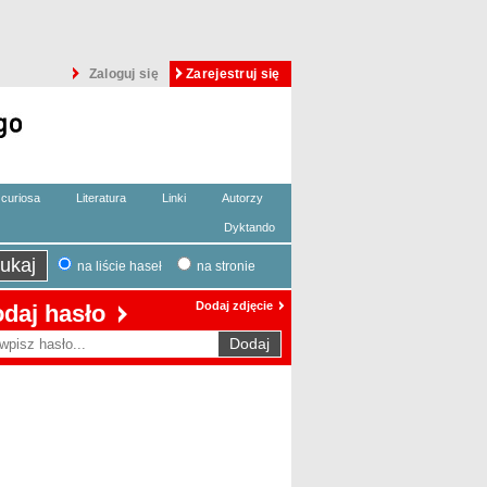
Zaloguj się
Zarejestruj się
curiosa
Literatura
Linki
Autorzy
Dyktando
na liście haseł
na stronie
Dodaj zdjęcie
daj hasło