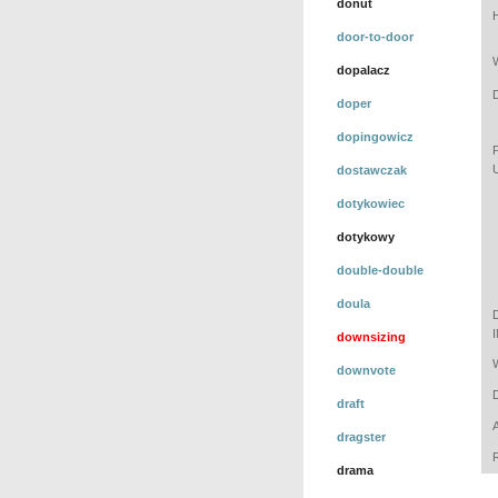
donut
door-to-door
dopalacz
doper
dopingowicz
dostawczak
dotykowiec
dotykowy
double-double
doula
downsizing
downvote
draft
dragster
drama