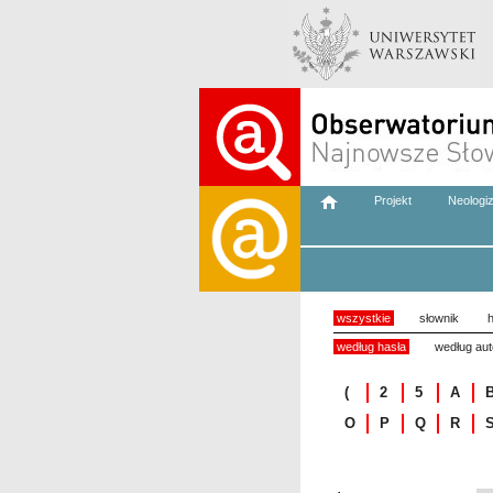
Projekt
Neologi
wszystkie
słownik
h
według hasła
według aut
(
2
5
A
O
P
Q
R