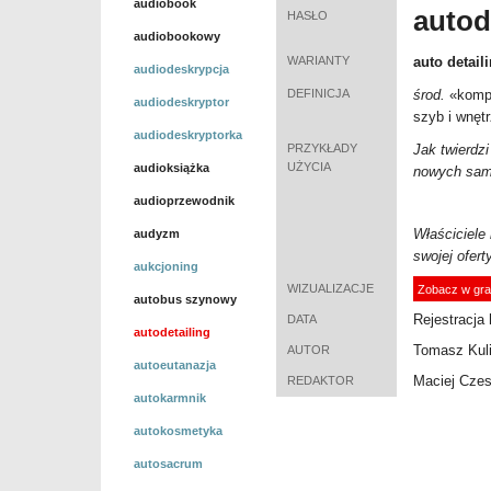
audiobook
autod
HASŁO
audiobookowy
WARIANTY
auto detail
audiodeskrypcja
DEFINICJA
środ.
«
komp
audiodeskryptor
szyb i wnęt
audiodeskryptorka
PRZYKŁADY
Jak twierdz
UŻYCIA
audioksiążka
nowych samo
audioprzewodnik
Właściciele
audyzm
swojej ofert
aukcjoning
WIZUALIZACJE
Zobacz w gra
autobus szynowy
Rejestracja 
DATA
autodetailing
Tomasz Kuli
AUTOR
autoeutanazja
Maciej Cze
REDAKTOR
autokarmnik
autokosmetyka
autosacrum