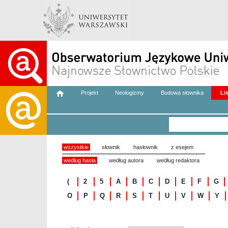
Projekt
Neologizmy
Budowa słownika
Li
wszystkie
słownik
hasłownik
z esejem
według hasła
według autora
według redaktora
(
2
5
A
B
C
D
E
F
G
O
P
Q
R
S
T
U
V
W
Y